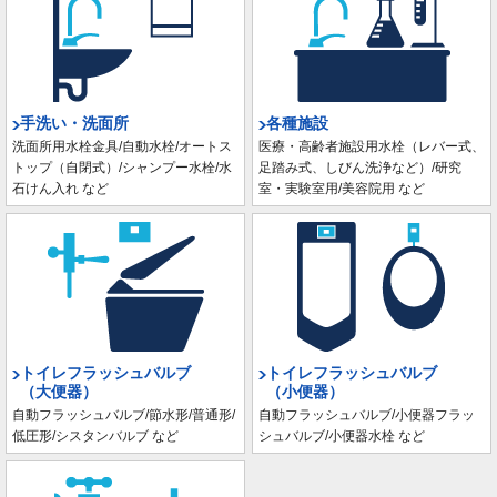
手洗い・洗面所
各種施設
洗面所用水栓金具/自動水栓/オートス
医療・高齢者施設用水栓（レバー式、
トップ（自閉式）/シャンプー水栓/水
足踏み式、しびん洗浄など）/研究
石けん入れ など
室・実験室用/美容院用 など
トイレフラッシュバルブ
トイレフラッシュバルブ
（大便器）
（小便器）
自動フラッシュバルブ/節水形/普通形/
自動フラッシュバルブ/小便器フラッ
低圧形/シスタンバルブ など
シュバルブ/小便器水栓 など