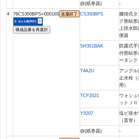
@(紙巻器)
-
4
76CS350BPS=000165
CS350BPS
腰掛式タ
ク密結形
上排水防
構成品番を再選択
便器
SH351BAK
防露式手
付密結形
ータンク
T4A2U
アングル
止水栓（
用）
TCF2021
ウォシュ
ットＪⅡ
Y9207
塩ビ排水
（直管）
@(紙巻器)
-