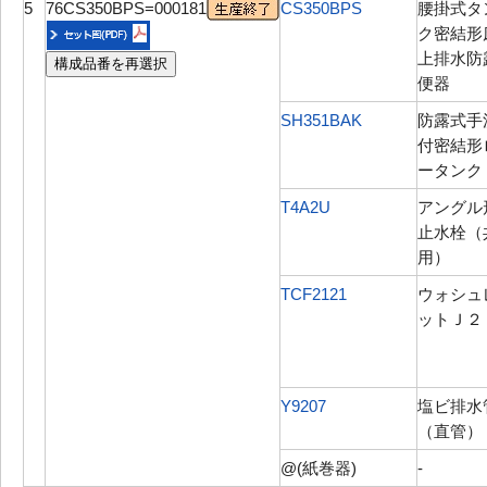
5
76CS350BPS=000181
CS350BPS
腰掛式タ
ク密結形
上排水防
構成品番を再選択
便器
SH351BAK
防露式手
付密結形
ータンク
T4A2U
アングル
止水栓（
用）
TCF2121
ウォシュ
ットＪ２
Y9207
塩ビ排水
（直管）
@(紙巻器)
-