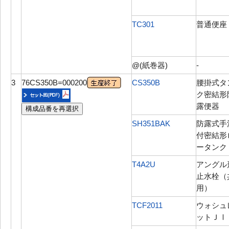
TC301
普通便座
@(紙巻器)
-
3
76CS350B=000200
CS350B
腰掛式タ
ク密結形
露便器
構成品番を再選択
SH351BAK
防露式手
付密結形
ータンク
T4A2U
アングル
止水栓（
用）
TCF2011
ウォシュ
ットＪⅠ