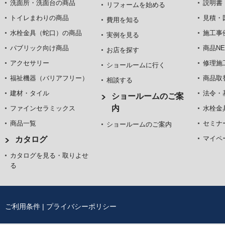
洗面所・洗面台の商品
説明書
リフォームを始める
トイレまわりの商品
見積・
費用を知る
水栓金具（蛇口）の商品
施工事
実例を見る
パブリック向け商品
商品NE
お店を探す
アクセサリー
修理施
ショールームに行く
福祉機器（バリアフリー）
商品取
相談する
建材・タイル
法令・
ショールームのご案
内
ファインセラミックス
水栓金
商品一覧
セミナ
ショールームのご案内
マイペ
カタログ
カタログを見る・取りよせ
る
ご利用条件
|
プライバシーポリシー