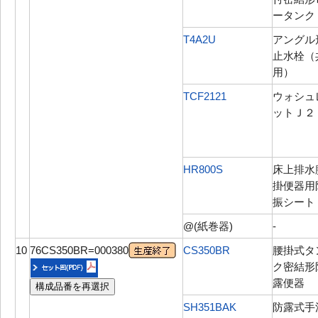
ータンク
T4A2U
アングル
止水栓（
用）
TCF2121
ウォシュ
ットＪ２
HR800S
床上排水
掛便器用
振シート
@(紙巻器)
-
10
76CS350BR=000380
CS350BR
腰掛式タ
ク密結形
露便器
構成品番を再選択
SH351BAK
防露式手