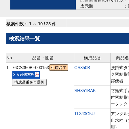
表示順 ：
検索件数：
1
～
10
/
23
件
検索結果一覧
No
品番・図番
構成品番
商品名
1
76CS350B=000153
CS350B
腰掛式タ
ク密結形
露便器
構成品番を再選択
SH351BAK
防露式手
付密結形
ータンク
TL340C5U
アングル
止水栓（
用）