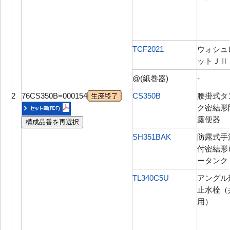
TCF2021
ウォシュ
ットＪⅡ
@(紙巻器)
-
2
76CS350B=000154
CS350B
腰掛式タ
ク密結形
露便器
構成品番を再選択
SH351BAK
防露式手
付密結形
ータンク
TL340C5U
アングル
止水栓（
用）