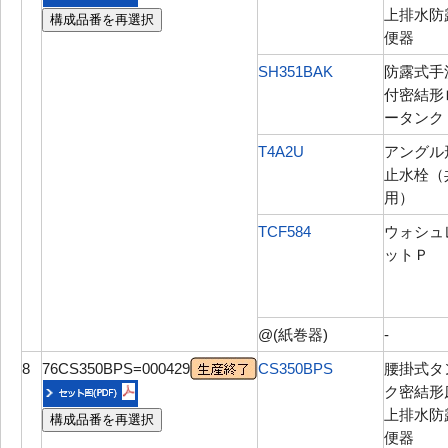
上排水防
構成品番を再選択
便器
SH351BAK
防露式手
付密結形
ータンク
T4A2U
アングル
止水栓（
用）
TCF584
ウォシュ
ットＰ
@(紙巻器)
-
8
76CS350BPS=000429
CS350BPS
腰掛式タ
ク密結形
上排水防
構成品番を再選択
便器