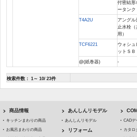
付密結形
ータンク
T4A2U
アングル
止水栓（
用）
TCF6221
ウォシュ
ットＳＢ
@(紙巻器)
-
検索件数：
1
～
10
/
23
件
商品情報
あんしんリモデル
COM
キッチンまわりの商品
あんしんリモデル
CADデ
お風呂まわりの商品
カタロ
リフォーム