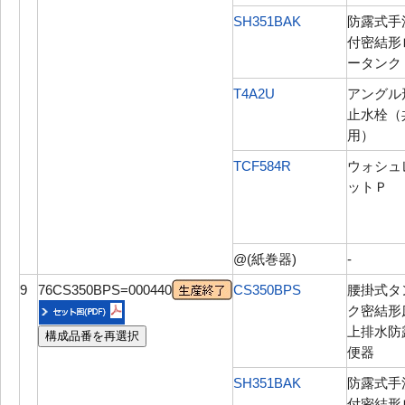
SH351BAK
防露式手
付密結形
ータンク
T4A2U
アングル
止水栓（
用）
TCF584R
ウォシュ
ットＰ
@(紙巻器)
-
9
76CS350BPS=000440
CS350BPS
腰掛式タ
ク密結形
上排水防
構成品番を再選択
便器
SH351BAK
防露式手
付密結形