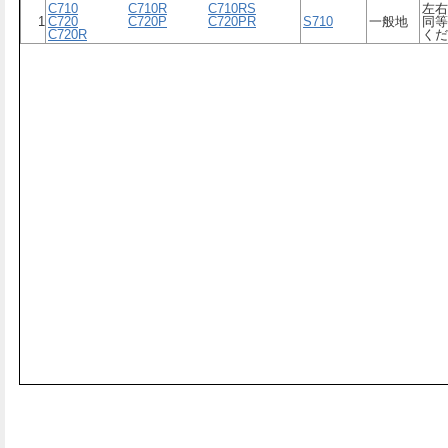
C710
C710
C710R
C710R
C710RS
C710RS
左右
左右
1
1
C720
C720
C720P
C720P
C720PR
C720PR
S710
S710
一般地
一般地
同等
同等
C720R
C720R
くだ
くだ