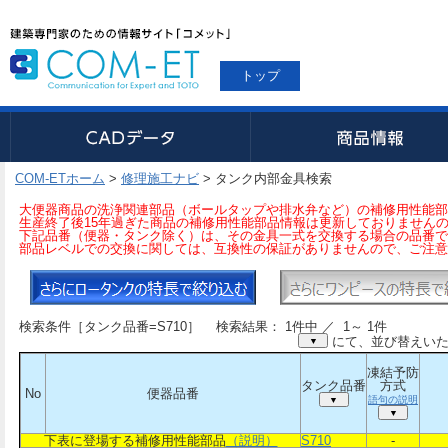
トップ
COM-ETホーム
>
修理施工ナビ
>
タンク内部金具検索
大便器商品の洗浄関連部品（ボールタップや排水弁など）の補修用性能部
生産終了後15年過ぎた商品の補修用性能部品情報は更新しておりません
下記品番（便器・タンク除く）は、その金具一式を交換する場合の品番で
部品レベルでの交換に関しては、互換性の保証がありませんので、ご注意
検索条件［タンク品番=S710］
検索結果：
1
件中 ／
1
～
1
件
にて、並び替えいた
凍結予防
凍結予防
凍結予防
凍結予防
タンク品番
タンク品番
タンク品番
タンク品番
方式
方式
方式
方式
No
No
No
No
便器品番
便器品番
便器品番
便器品番
語句の説明
語句の説明
語句の説明
語句の説明
下表に登場する補修用性能部品
下表に登場する補修用性能部品
（説明）
（説明）
S710
S710
-
-