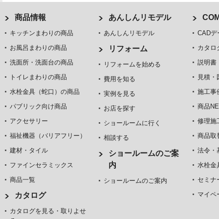
商品情報
あんしんリモデル
COM
キッチンまわりの商品
あんしんリモデル
CADデ
お風呂まわりの商品
カタロ
リフォーム
洗面所・洗面台の商品
説明書
リフォームを始める
トイレまわりの商品
見積・
費用を知る
水栓金具（蛇口）の商品
施工事
実例を見る
パブリック向け商品
商品NE
お店を探す
アクセサリー
修理施
ショールームに行く
福祉機器（バリアフリー）
商品取
相談する
建材・タイル
法令・
ショールームのご案
内
ファインセラミックス
水栓金
商品一覧
セミナ
ショールームのご案内
マイペ
カタログ
カタログを見る・取りよせ