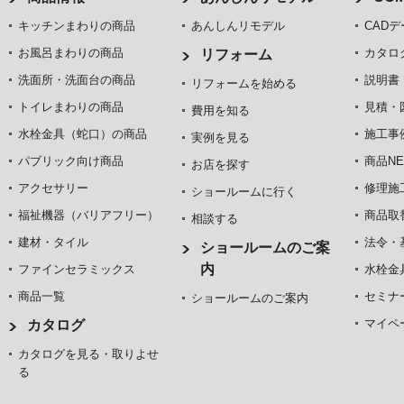
キッチンまわりの商品
あんしんリモデル
CADデ
お風呂まわりの商品
カタロ
リフォーム
洗面所・洗面台の商品
説明書
リフォームを始める
トイレまわりの商品
見積・
費用を知る
水栓金具（蛇口）の商品
施工事
実例を見る
パブリック向け商品
商品NE
お店を探す
アクセサリー
修理施
ショールームに行く
福祉機器（バリアフリー）
商品取
相談する
建材・タイル
法令・
ショールームのご案
内
ファインセラミックス
水栓金
商品一覧
セミナ
ショールームのご案内
マイペ
カタログ
カタログを見る・取りよせ
る