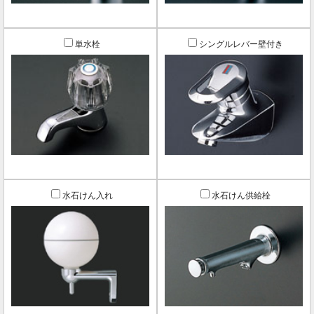
単水栓
シングルレバー壁付き
水石けん入れ
水石けん供給栓