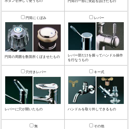
ボタンを押して使うもの
円筒の一部に突起を設けたもの
円筒にくぼみ
レバー
レバー部だけを握ってハンドル操作
円筒の周囲を数箇所くぼませたもの
を行なうもの
穴付きレバー
キー式
レバーに穴が開いたもの
ハンドルを取り外しできるもの
無
その他