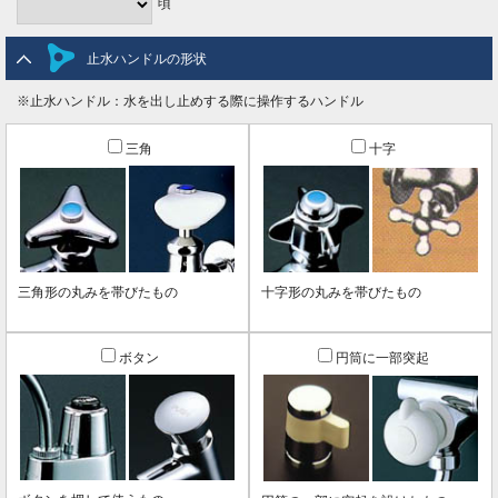
頃
止水ハンドルの形状
※止水ハンドル：水を出し止めする際に操作するハンドル
三角
十字
三角形の丸みを帯びたもの
十字形の丸みを帯びたもの
ボタン
円筒に一部突起