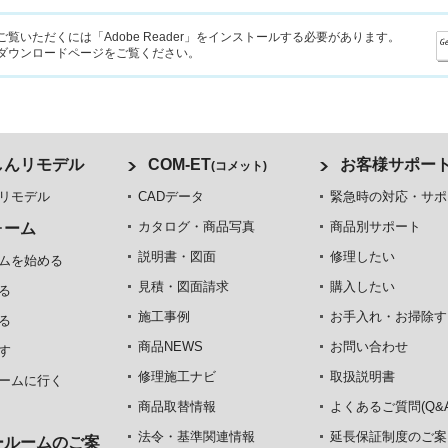
ご覧いただくには「Adobe Reader」をインストールする必要があります。
ダウンロードページをご覧ください。
しんリモデル
COM-ET
お客様サポー
(コメット)
リモデル
CADデータ
緊急時の対応・サポ
カタログ・商品写真
商品別サポート
ォーム
説明書・図面
修理したい
ムを始める
見積・図面請求
購入したい
る
施工事例
お手入れ・お掃除す
る
商品NEWS
お問い合わせ
す
修理施工ナビ
取扱説明書
ームに行く
商品取替情報
よくあるご質問(Q&A
法令・基準関連情報
延長保証制度のご案
ールームのご案