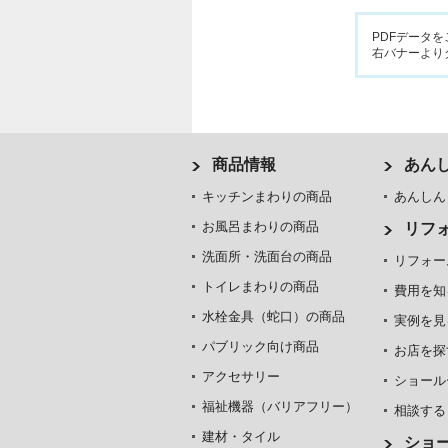
PDFデータを
右バナーより
商品情報
あん
キッチンまわりの商品
あんしん
お風呂まわりの商品
リフ
洗面所・洗面台の商品
リフォー
トイレまわりの商品
費用を知
水栓金具（蛇口）の商品
実例を見
パブリック向け商品
お店を探
アクセサリー
ショール
福祉機器（バリアフリー）
相談する
建材・タイル
ショ