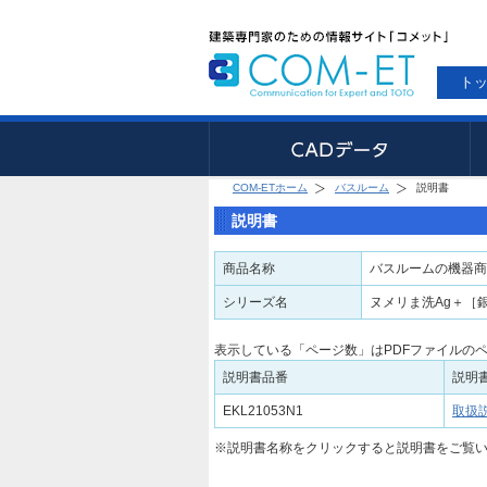
ト
COM-ETホーム
バスルーム
説明書
説明書
商品名称
バスルームの機器商
シリーズ名
ヌメリま洗Ag＋［
表示している「ページ数」はPDFファイルの
説明書品番
説明
EKL21053N1
取扱
※説明書名称をクリックすると説明書をご覧