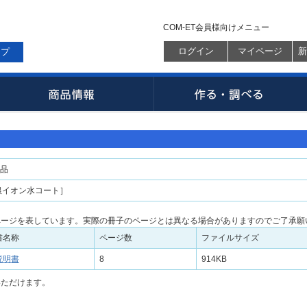
COM-ET会員様向けメニュー
ログイン
マイページ
新
ップ
品
銀イオン水コート］
ページを表しています。実際の冊子のページとは異なる場合がありますのでご了承願
書名称
ページ数
ファイルサイズ
説明書
8
914KB
いただけます。