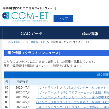
トップ
COM-ETホーム
修理施工ナビ
組立情報（クラフトマンニュース）
組立情報（クラフトマンニュース）
こちらのコンテンツには、過去に展開しました情報も記載しています。
随時、最新情報を掲載しますので、ご確認をお願いします。
組立情報
号
発行年月
86
2026年7月
【ザ・クラッソ】クリスタルカウンター ねじセット（
85
2026年7月
【ザ・クラッソ/ミッテ】フロアキャビネット全般 扉
84
2026年6月
【ザ・クラッソ/ミッテ】シリコーンシール剤を塗布す
83
2026年5月
パナソニック製フロントオープン食器洗い乾燥機 組立
82
2026年3月
【キッチンカウンター/クリスタル・人工大理石】（組