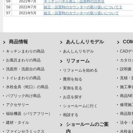
59
2021年7月
キッチンパネル加工・設置時の注意点
58
2021年7月
組立・設置時のカウンターの取り扱いについて２
57
2021年5月
組立・設置時のカウンターの取り扱いについて
商品情報
あんしんリモデル
COM
キッチンまわりの商品
あんしんリモデル
CADデ
お風呂まわりの商品
カタロ
リフォーム
洗面所・洗面台の商品
説明書
リフォームを始める
トイレまわりの商品
見積・
費用を知る
水栓金具（蛇口）の商品
施工事
実例を見る
パブリック向け商品
商品NE
お店を探す
アクセサリー
修理施
ショールームに行く
福祉機器（バリアフリー）
商品取
相談する
建材・タイル
法令・
ショールームのご案
内
ファインセラミックス
水栓金