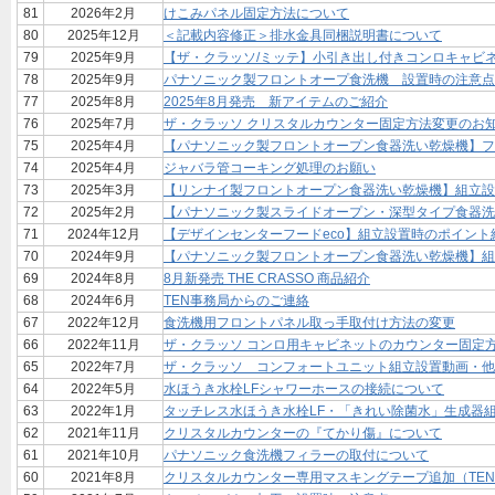
81
2026年2月
けこみパネル固定方法について
80
2025年12月
＜記載内容修正＞排水金具同梱説明書について
79
2025年9月
【ザ・クラッソ/ミッテ】小引き出し付きコンロキャビ
78
2025年9月
パナソニック製フロントオープ食洗機 設置時の注意点
77
2025年8月
2025年8月発売 新アイテムのご紹介
76
2025年7月
ザ・クラッソ クリスタルカウンター固定方法変更のお
75
2025年4月
【パナソニック製フロントオープン食器洗い乾燥機】フ
74
2025年4月
ジャバラ管コーキング処理のお願い
73
2025年3月
【リンナイ製フロントオープン食器洗い乾燥機】組立設
72
2025年2月
【パナソニック製スライドオープン・深型タイプ食器洗
71
2024年12月
【デザインセンターフードeco】組立設置時のポイント
70
2024年9月
【パナソニック製フロントオープン食器洗い乾燥機】組
69
2024年8月
8月新発売 THE CRASSO 商品紹介
68
2024年6月
TEN事務局からのご連絡
67
2022年12月
食洗機用フロントパネル取っ手取付け方法の変更
66
2022年11月
ザ・クラッソ コンロ用キャビネットのカウンター固定
65
2022年7月
ザ・クラッソ コンフォートユニット組立設置動画・他
64
2022年5月
水ほうき水栓LFシャワーホースの接続について
63
2022年1月
タッチレス水ほうき水栓LF・「きれい除菌水」生成器
62
2021年11月
クリスタルカウンターの『てかり傷』について
61
2021年10月
パナソニック食洗機フィラーの取付について
60
2021年8月
クリスタルカウンター専用マスキングテープ追加（TE